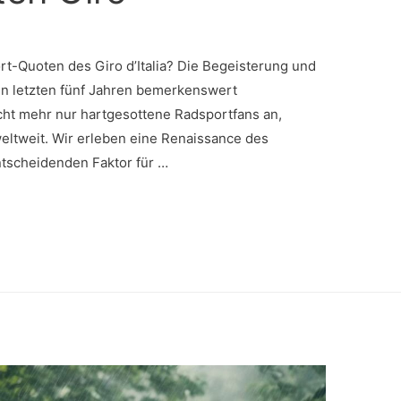
t-Quoten des Giro d’Italia? Die Begeisterung und
en letzten fünf Jahren bemerkenswert
icht mehr nur hartgesottene Radsportfans an,
eltweit. Wir erleben eine Renaissance des
ntscheidenden Faktor für …