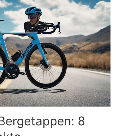
 Bergetappen: 8