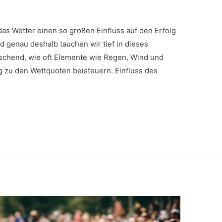
as Wetter einen so großen Einfluss auf den Erfolg
d genau deshalb tauchen wir tief in dieses
aschend, wie oft Elemente wie Regen, Wind und
zu den Wettquoten beisteuern. Einfluss des