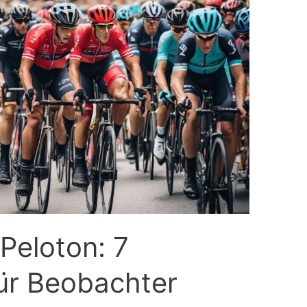
Peloton: 7
für Beobachter