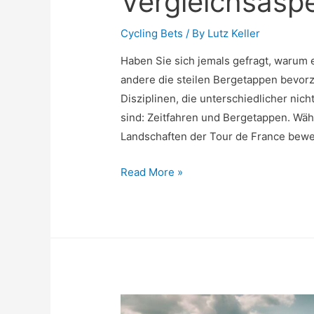
Vergleichsasp
Cycling Bets
/ By
Lutz Keller
Haben Sie sich jemals gefragt, warum 
andere die steilen Bergetappen bevorz
Disziplinen, die unterschiedlicher nic
sind: Zeitfahren und Bergetappen. Wä
Landschaften der Tour de France bewe
Zeitfahren
Read More »
vs.
Bergetappen:
8
Vergleichsaspekte