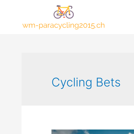
Cycling Bets