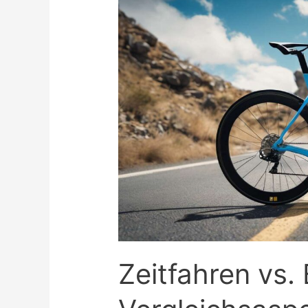
Zeitfahren vs.