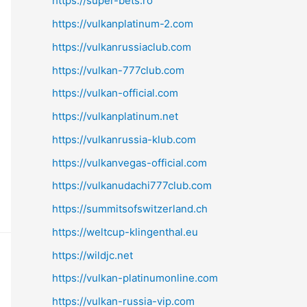
https://super-bets.ro
https://vulkanplatinum-2.com
https://vulkanrussiaclub.com
https://vulkan-777club.com
https://vulkan-official.com
https://vulkanplatinum.net
https://vulkanrussia-klub.com
https://vulkanvegas-official.com
https://vulkanudachi777club.com
https://summitsofswitzerland.ch
https://weltcup-klingenthal.eu
https://wildjc.net
https://vulkan-platinumonline.com
https://vulkan-russia-vip.com