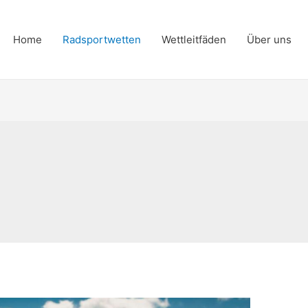
Home
Radsportwetten
Wettleitfäden
Über uns