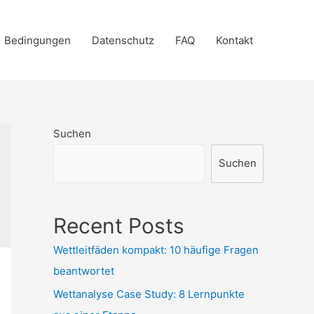
Bedingungen
Datenschutz
FAQ
Kontakt
Suchen
Suchen
Recent Posts
Wettleitfäden kompakt: 10 häufige Fragen
beantwortet
Wettanalyse Case Study: 8 Lernpunkte